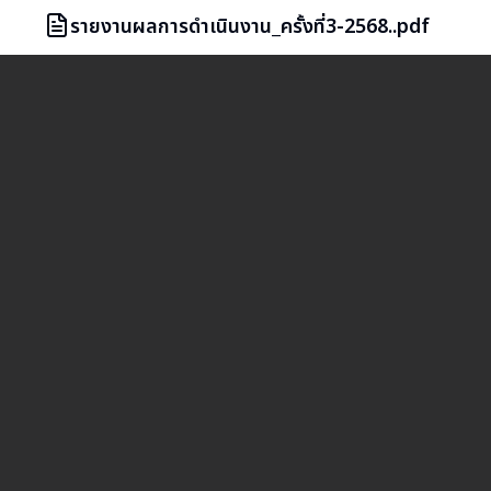
รายงานผลการดำเนินงาน_ครั้งที่3-2568..pdf